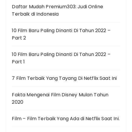
Daftar Mudah Premium303: Judi Online
Terbaik di Indonesia
10 Film Baru Paling Dinanti Di Tahun 2022 –
Part 2
10 Film Baru Paling Dinanti Di Tahun 2022 –
Part 1
7 Film Terbaik Yang Tayang Di Netflix Saat Ini
Fakta Mengenai Film Disney Mulan Tahun
2020
Film – Film Terbaik Yang Ada di Netflix Saat Ini.