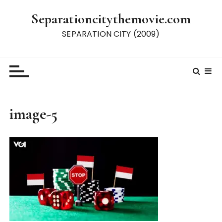
S
Separationcitythemovie.com
k
i
SEPARATION CITY (2009)
p
t
o
c
o
n
image-5
t
e
n
t