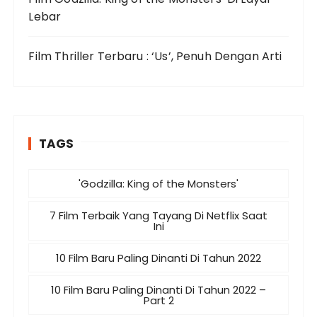
Lebar
Film Thriller Terbaru : ‘Us’, Penuh Dengan Arti
TAGS
'Godzilla: King of the Monsters'
7 Film Terbaik Yang Tayang Di Netflix Saat
Ini
10 Film Baru Paling Dinanti Di Tahun 2022
10 Film Baru Paling Dinanti Di Tahun 2022 –
Part 2