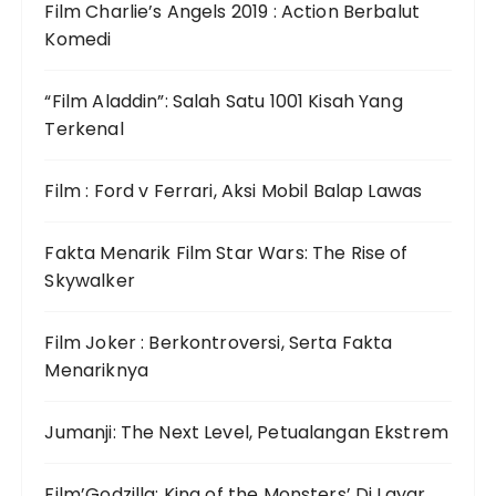
Film Charlie’s Angels 2019 : Action Berbalut
Komedi
“Film Aladdin”: Salah Satu 1001 Kisah Yang
Terkenal
Film : Ford v Ferrari, Aksi Mobil Balap Lawas
Fakta Menarik Film Star Wars: The Rise of
Skywalker
Film Joker : Berkontroversi, Serta Fakta
Menariknya
Jumanji: The Next Level, Petualangan Ekstrem
Film’Godzilla: King of the Monsters’ Di Layar