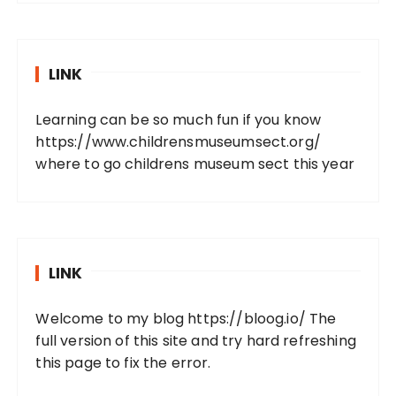
LINK
Learning can be so much fun if you know
https://www.childrensmuseumsect.org/
where to go childrens museum sect this year
LINK
Welcome to my blog
https://bloog.io/
The
full version of this site and try hard refreshing
this page to fix the error.