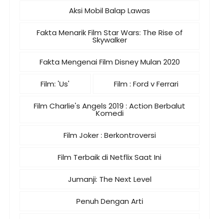
Aksi Mobil Balap Lawas
Fakta Menarik Film Star Wars: The Rise of
Skywalker
Fakta Mengenai Film Disney Mulan 2020
Film: 'Us'
Film : Ford v Ferrari
Film Charlie's Angels 2019 : Action Berbalut
Komedi
Film Joker : Berkontroversi
Film Terbaik di Netflix Saat Ini
Jumanji: The Next Level
Penuh Dengan Arti