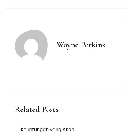
Wayne Perkins
Related Posts
Keuntungan yang Akan