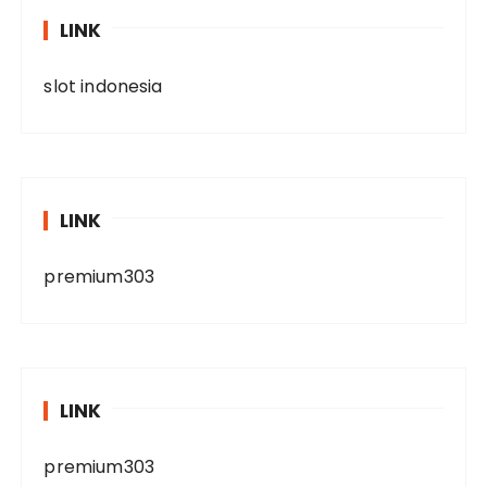
LINK
slot indonesia
LINK
premium303
LINK
premium303