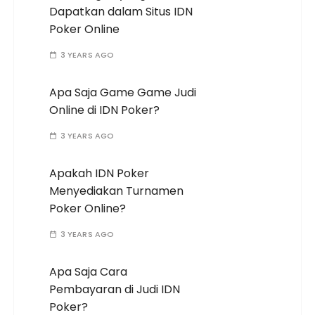
Dapatkan dalam Situs IDN
Poker Online
3 YEARS AGO
Apa Saja Game Game Judi
Online di IDN Poker?
3 YEARS AGO
Apakah IDN Poker
Menyediakan Turnamen
Poker Online?
3 YEARS AGO
Apa Saja Cara
Pembayaran di Judi IDN
Poker?