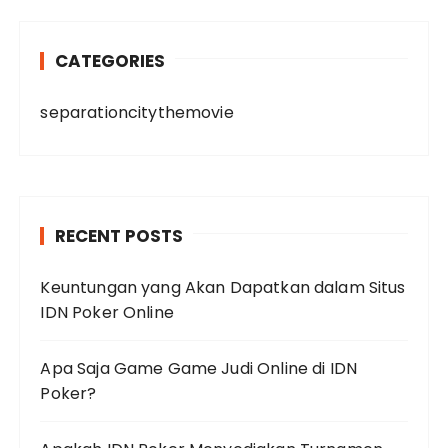
CATEGORIES
separationcitythemovie
RECENT POSTS
Keuntungan yang Akan Dapatkan dalam Situs
IDN Poker Online
Apa Saja Game Game Judi Online di IDN
Poker?