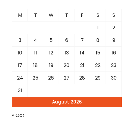
h
f
M
T
W
T
F
S
S
o
r
1
2
:
3
4
5
6
7
8
9
10
11
12
13
14
15
16
17
18
19
20
21
22
23
24
25
26
27
28
29
30
31
August 2026
« Oct