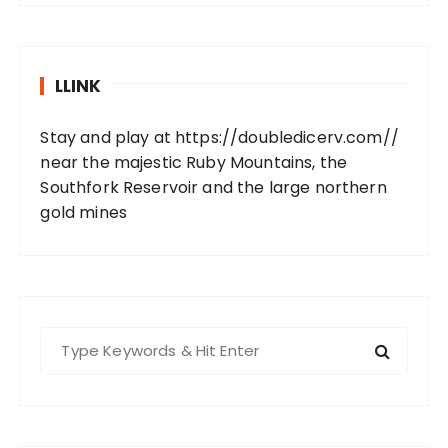
LLINK
Stay and play at
https://doubledicerv.com//
near the majestic Ruby Mountains, the
Southfork Reservoir and the large northern
gold mines
S
e
a
r
c