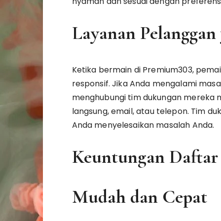
nyaman dan sesuai dengan preferens
Layanan Pelanggan 
Ketika bermain di Premium303, pemai
responsif. Jika Anda mengalami masa
menghubungi tim dukungan mereka me
langsung, email, atau telepon. Tim 
Anda menyelesaikan masalah Anda.
Keuntungan Daftar
Mudah dan Cepat