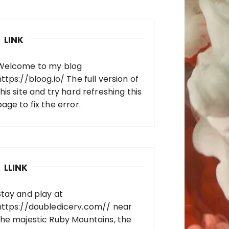
LINK
Welcome to my blog
https://bloog.io/
The full version of
his site and try hard refreshing this
page to fix the error.
LLINK
Stay and play at
https://doubledicerv.com//
near
the majestic Ruby Mountains, the