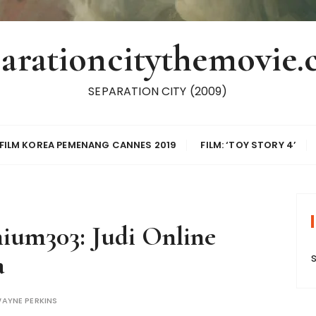
arationcitythemovie
SEPARATION CITY (2009)
, FILM KOREA PEMENANG CANNES 2019
FILM: ‘TOY STORY 4’
ium303: Judi Online
a
AYNE PERKINS