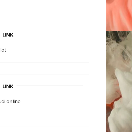
LINK
lot
LINK
udi online