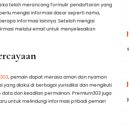
ka telah merancang formulir pendaftaran yang
erlu mengisi informasi dasar seperti nama,
erapa informasi lainnya. Setelah mengisi
irmasi melalui email untuk menyelesaikan
s
ercayaan
m303
, pemain dapat merasa aman dan nyaman
 yang diakui di berbagai yurisdiksi dan mengikuti
 data dan keadilan permainan. Premium303 juga
j
ru untuk melindungi informasi pribadi pemain