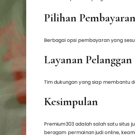
Pilihan Pembayaran
Berbagai opsi pembayaran yang sesu
Layanan Pelanggan 
Tim dukungan yang siap membantu d
Kesimpulan
Premium303 adalah salah satu situs ju
beragam permainan judi online, kea