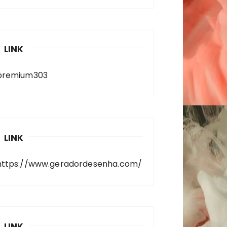
LINK
premium303
LINK
https://www.geradordesenha.com/
LINK