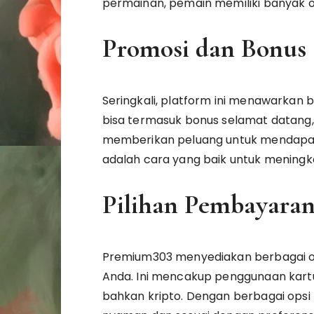
permainan, pemain memiliki banyak ops
Promosi dan Bonus
Seringkali, platform ini menawarkan 
bisa termasuk bonus selamat datang, 
memberikan peluang untuk mendapat
adalah cara yang baik untuk mening
Pilihan Pembayaran
Premium303 menyediakan berbagai o
Anda. Ini mencakup penggunaan kartu 
bahkan kripto. Dengan berbagai ops