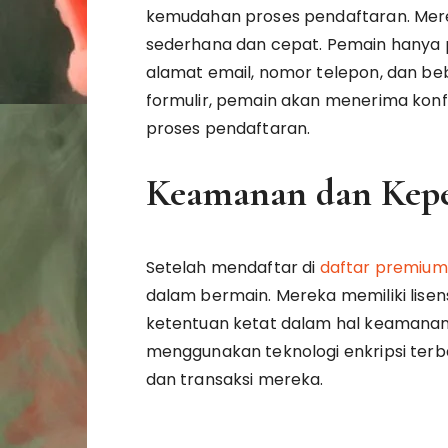
kemudahan proses pendaftaran. Mere
sederhana dan cepat. Pemain hanya p
alamat email, nomor telepon, dan beb
formulir, pemain akan menerima konf
proses pendaftaran.
Keamanan dan Kep
Setelah mendaftar di
daftar premiu
dalam bermain. Mereka memiliki lisensi
ketentuan ketat dalam hal keamanan
menggunakan teknologi enkripsi terba
dan transaksi mereka.