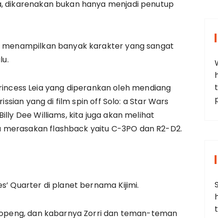
a, dikarenakan bukan hanya menjadi penutup
an menampilkan banyak karakter yang sangat
lu.
t
da Princess Leia yang diperankan oleh mendiang
issian yang di film spin off Solo: a Star Wars
lly Dee Williams, kita juga akan melihat
 merasakan flashback yaitu C-3PO dan R2-D2.
s’ Quarter di planet bernama Kijimi.
ertopeng, dan kabarnya Zorri dan teman-teman