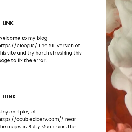
LINK
Welcome to my blog
https://bloog.io/
The full version of
his site and try hard refreshing this
page to fix the error.
LLINK
Stay and play at
https://doubledicerv.com//
near
the majestic Ruby Mountains, the