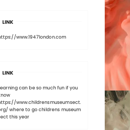
LINK
https://www.1947london.com
LINK
Learning can be so much fun if you
know
https://www.childrensmuseumsect.
org/
where to go childrens museum
sect this year