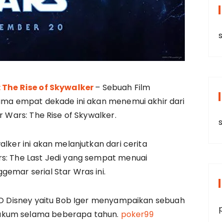
s
 The Rise of Skywalker
– Sebuah Film
ama empat dekade ini akan menemui akhir dari
r Wars: The Rise of Skywalker.
alker ini akan melanjutkan dari cerita
rs: The Last Jedi yang sempat menuai
gemar serial Star Wras ini.
CEO Disney yaitu Bob Iger menyampaikan sebuah
akum selama beberapa tahun.
poker99