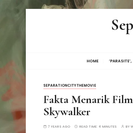
S
Sep
k
i
p
t
o
c
HOME
‘PARASITE’
o
n
t
SEPARATIONCITYTHEMOVIE
e
n
Fakta Menarik Film 
t
Skywalker
7 YEARS AGO
READ TIME:
4 MINUTES
BY
W