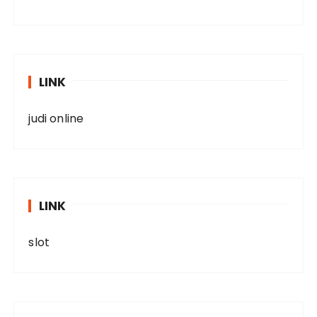
LINK
judi online
LINK
slot