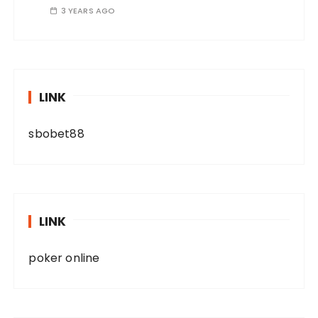
3 YEARS AGO
LINK
sbobet88
LINK
poker online