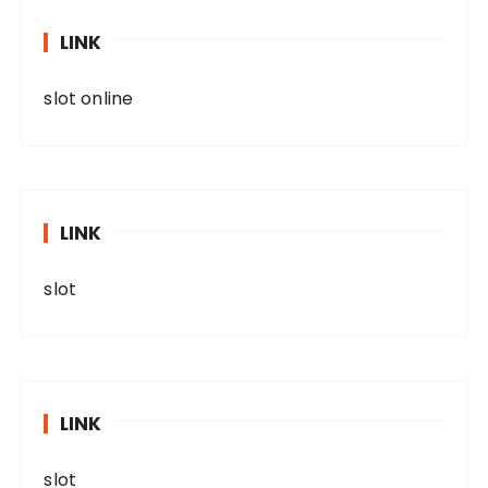
LINK
slot online
LINK
slot
LINK
slot