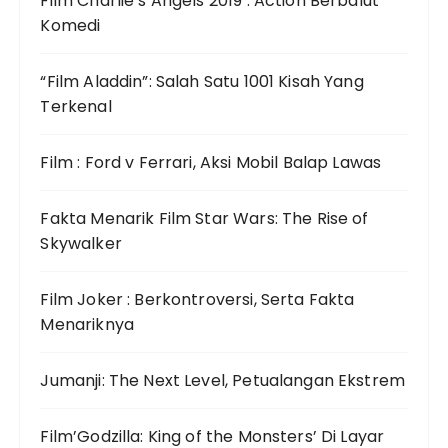
Film Charlie’s Angels 2019 : Action Berbalut
Komedi
“Film Aladdin”: Salah Satu 1001 Kisah Yang
Terkenal
Film : Ford v Ferrari, Aksi Mobil Balap Lawas
Fakta Menarik Film Star Wars: The Rise of
Skywalker
Film Joker : Berkontroversi, Serta Fakta
Menariknya
Jumanji: The Next Level, Petualangan Ekstrem
Film’Godzilla: King of the Monsters’ Di Layar