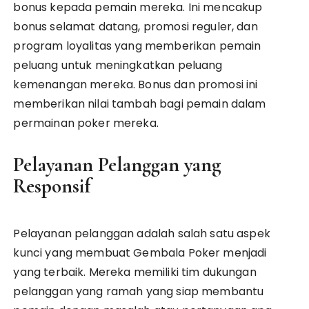
bonus kepada pemain mereka. Ini mencakup
bonus selamat datang, promosi reguler, dan
program loyalitas yang memberikan pemain
peluang untuk meningkatkan peluang
kemenangan mereka. Bonus dan promosi ini
memberikan nilai tambah bagi pemain dalam
permainan poker mereka.
Pelayanan Pelanggan yang
Responsif
Pelayanan pelanggan adalah salah satu aspek
kunci yang membuat Gembala Poker menjadi
yang terbaik. Mereka memiliki tim dukungan
pelanggan yang ramah yang siap membantu