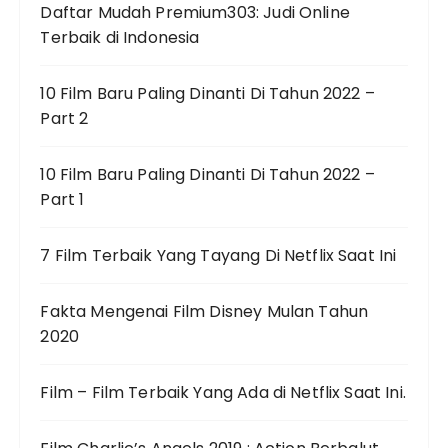
Daftar Mudah Premium303: Judi Online
Terbaik di Indonesia
10 Film Baru Paling Dinanti Di Tahun 2022 –
Part 2
10 Film Baru Paling Dinanti Di Tahun 2022 –
Part 1
7 Film Terbaik Yang Tayang Di Netflix Saat Ini
Fakta Mengenai Film Disney Mulan Tahun
2020
Film – Film Terbaik Yang Ada di Netflix Saat Ini.