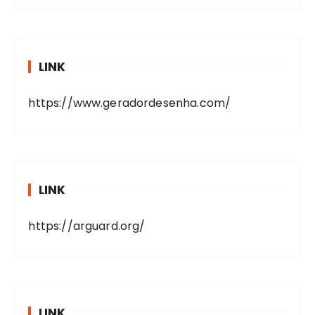
LINK
https://www.geradordesenha.com/
LINK
https://arguard.org/
LINK