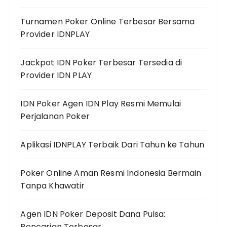
Turnamen Poker Online Terbesar Bersama
Provider IDNPLAY
Jackpot IDN Poker Terbesar Tersedia di
Provider IDN PLAY
IDN Poker Agen IDN Play Resmi Memulai
Perjalanan Poker
Aplikasi IDNPLAY Terbaik Dari Tahun ke Tahun
Poker Online Aman Resmi Indonesia Bermain
Tanpa Khawatir
Agen IDN Poker Deposit Dana Pulsa:
Pencarian Terbesar